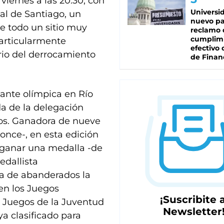
viernes a las 20.30, con
Universi
al de Santiago, un
nuevo pa
e todo un sitio muy
reclamo 
cumplim
particularmente
efectivo 
ario del derrocamiento
de Finan
ante olímpica en Río
da de la delegación
os. Ganadora de nueve
ronce-, en esta edición
e ganar una medalla -de
edallista
ja de abanderados la
en los Juegos
¡Suscribite a
 Juegos de la Juventud
Newsletter
a clasificado para