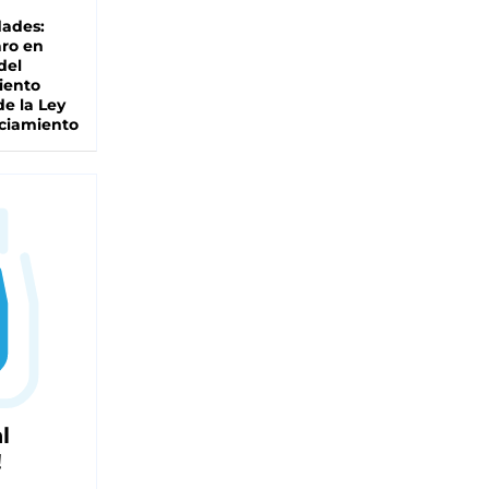
dades:
ro en
del
iento
de la Ley
ciamiento
l
!