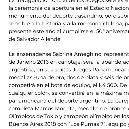
La inauguración oficial de los Juegos será este 
la ceremonia de apertura en el Estadio Nacion
monumento del deporte trasandino, pero sobr
sensible a la historia y a la memoria chilena, 
presente este año al cumplirse el 50º anivers
de Salvador Allende.
La ensenadense Sabrina Ameghino, represent
de Janeiro 2016 en canotaje, será la abandera
argentina, en sus sextos Juegos Panamerican
medallas -una de oro, dos de plata y seis de b
competirá en el bote de equipo, el K4 500. D
cualquier color-, se convertirá en la máxima m
panamericana del deporte argentino. La pare
completa Marcos Moneta, medalla de bronce 
Olímpicos de Tokio y campeón olímpico en los
Buenos Aires 2018 con “Los Pumas 7”, equipo y