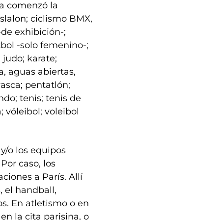
ya comenzó la
eslalon; ciclismo BMX,
-de exhibición-;
tbol -solo femenino-;
 judo; karate;
a, aguas abiertas,
vasca; pentatlón;
do; tenis; tenis de
; vóleibol; voleibol
 y/o los equipos
Por caso, los
iones a París. Allí
 el handball,
os. En atletismo o en
n la cita parisina, o