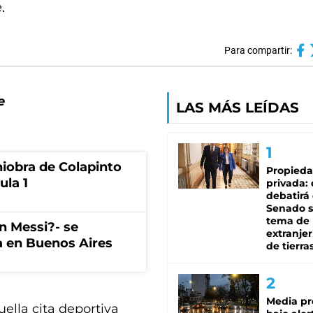
.
Para compartir:
e
LAS MÁS LEÍDAS
niobra de Colapinto
Propied
ula 1
privada:
debatirá 
Senado s
tema de 
on Messi?- se
extranjer
a en Buenos Aires
de tierra
Media pr
ella cita deportiva