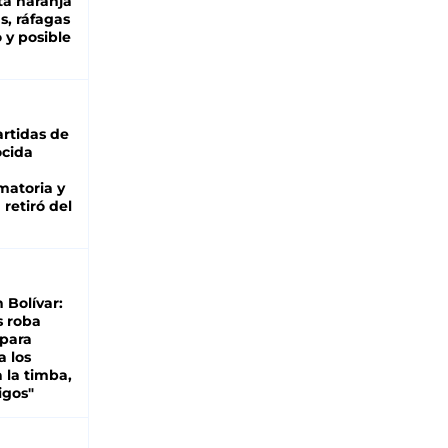
ta naranja
as, ráfagas
 y posible
rtidas de
cida
matoria y
retiró del
n Bolívar:
s roba
 para
a los
 la timba,
igos"