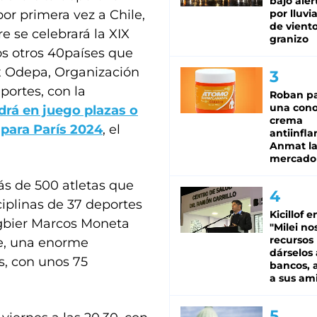
bajo aler
por primera vez a Chile,
por lluvi
de viento
e se celebrará la XIX
granizo
os otros 40países que
x Odepa, Organización
ortes, con la
Roban pa
una cono
drá en juego plazas o
crema
para París 2024
, el
antiinfla
Anmat la 
mercado
ás de 500 atletas que
iplinas de 37 deportes
Kicillof e
ugbier Marcos Moneta
"Milei no
recursos
e, una enorme
dárselos 
s, con unos 75
bancos, a
a sus am