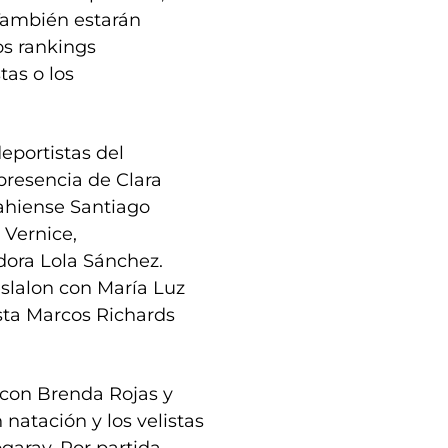
 También estarán
os rankings
stas o los
eportistas del
presencia de Clara
bahiense Santiago
 Vernice,
adora Lola Sánchez.
slalon con María Luz
lista Marcos Richards
, con Brenda Rojas y
natación y los velistas