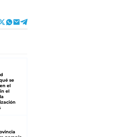
ad
 qué se
en el
in el
la
ización
s
ovincia