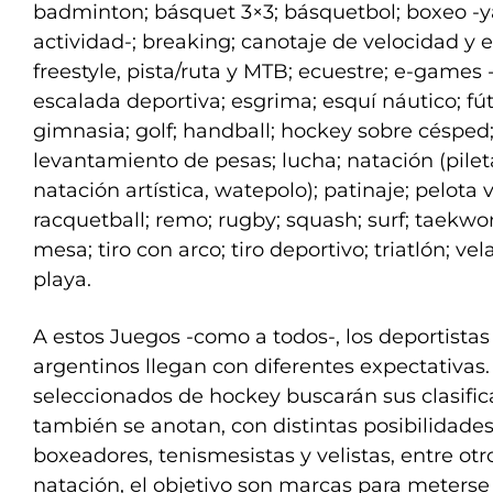
badminton; básquet 3×3; básquetbol; boxeo -
actividad-; breaking; canotaje de velocidad y 
freestyle, pista/ruta y MTB; ecuestre; e-games 
escalada deportiva; esgrima; esquí náutico; fú
gimnasia; golf; handball; hockey sobre césped;
levantamiento de pesas; lucha; natación (pilet
natación artística, watepolo); patinaje; pelota 
racquetball; remo; rugby; squash; surf; taekwon
mesa; tiro con arco; tiro deportivo; triatlón; vela
playa.
A estos Juegos -como a todos-, los deportistas
argentinos llegan con diferentes expectativas. 
seleccionados de hockey buscarán sus clasificac
también se anotan, con distintas posibilidades,
boxeadores, tenismesistas y velistas, entre otr
natación, el objetivo son marcas para meterse e