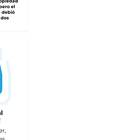
ropiedad
pero el
 debió
 dos
l
!
er,
es