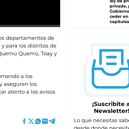
ley de p
privada, 
Gobierno
ceder en
capítulos
los departamentos de
y para los distritos de
é, Quemú Quemú, Toay y
omendó a los
 y aseguren los
r atento a los avisos
¡Suscribite a
Newsletter
Lo que necesitas sab
desde donde necesit