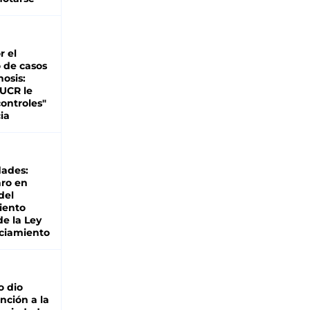
r el
 de casos
nosis:
 UCR le
ontroles"
ia
dades:
ro en
del
iento
de la Ley
ciamiento
o dio
nción a la