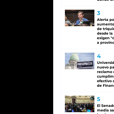
Alerta po
aumento
de triqui
desde la
exigen "c
a provinc
Universi
nuevo pa
reclamo 
cumplim
efectivo 
de Finan
El Senad
media sa