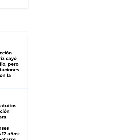
cción
iz cayó
lio, pero
rtaciones
on la
d
atuitos
ción
ara
nses
 17 años:
otarse