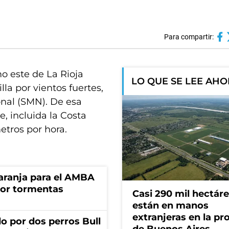
Para compartir:
mo este de La Rioja
LO QUE SE LEE AH
la por vientos fuertes,
onal (SMN). De esa
e, incluida la Costa
etros por hora.
 naranja para el AMBA
por tormentas
Casi 290 mil hectár
están en manos
extranjeras en la pr
o por dos perros Bull