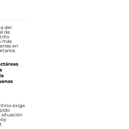
ectáreas
s
la
uenos