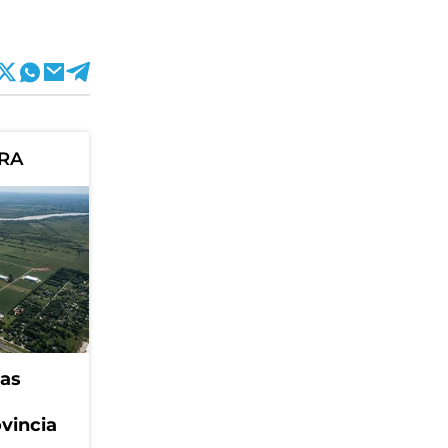
ORA
eas
ovincia