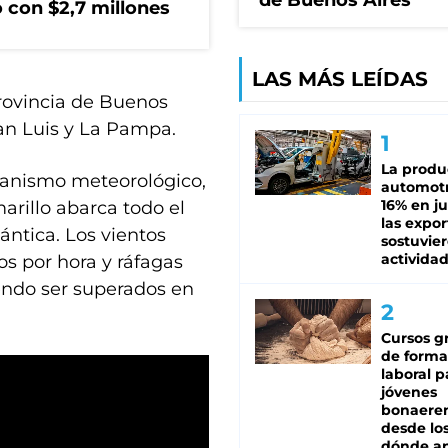
de Buenos Aires
 con $2,7 millones
LAS MÁS LEÍDAS
provincia de Buenos
San Luis y La Pampa.
La produ
ganismo meteorológico,
automotr
16% en ju
arillo abarca todo el
las expo
lántica. Los vientos
sostuvier
activida
os por hora y ráfagas
endo ser superados en
Cursos gr
de forma
laboral p
jóvenes
bonaere
desde los
dónde an