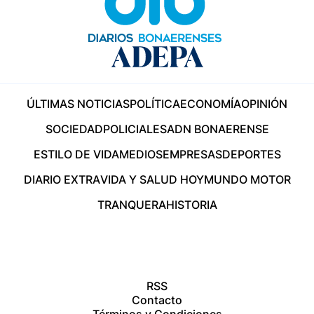
ÚLTIMAS NOTICIAS
POLÍTICA
ECONOMÍA
OPINIÓN
SOCIEDAD
POLICIALES
ADN BONAERENSE
ESTILO DE VIDA
MEDIOS
EMPRESAS
DEPORTES
DIARIO EXTRA
VIDA Y SALUD HOY
MUNDO MOTOR
TRANQUERA
HISTORIA
RSS
Contacto