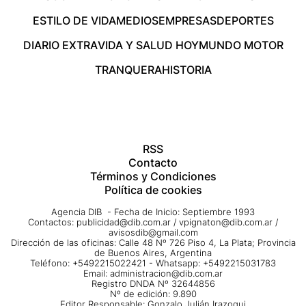
ESTILO DE VIDA
MEDIOS
EMPRESAS
DEPORTES
DIARIO EXTRA
VIDA Y SALUD HOY
MUNDO MOTOR
TRANQUERA
HISTORIA
RSS
Contacto
Términos y Condiciones
Política de cookies
Agencia DIB - Fecha de Inicio: Septiembre 1993
Contactos:
publicidad@dib.com.ar
/
vpignaton@dib.com.ar
/
avisosdib@gmail.com
Dirección de las oficinas: Calle 48 Nº 726 Piso 4, La Plata; Provincia
de Buenos Aires, Argentina
Teléfono: +5492215022421 - Whatsapp: +5492215031783
Email:
administracion@dib.com.ar
Registro DNDA Nº 32644856
Nº de edición: 9.890
Editor Responsable: Gonzalo Julián Irazoqui