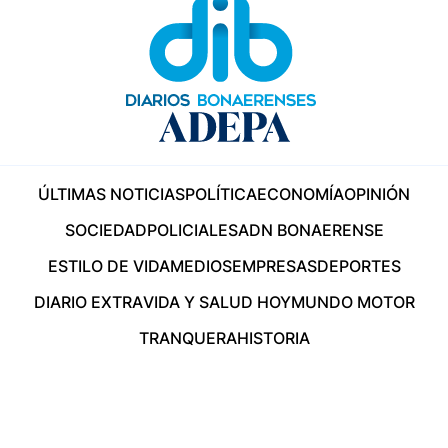
ÚLTIMAS NOTICIAS
POLÍTICA
ECONOMÍA
OPINIÓN
SOCIEDAD
POLICIALES
ADN BONAERENSE
ESTILO DE VIDA
MEDIOS
EMPRESAS
DEPORTES
DIARIO EXTRA
VIDA Y SALUD HOY
MUNDO MOTOR
TRANQUERA
HISTORIA