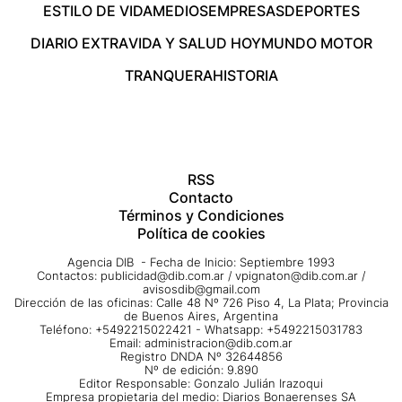
ESTILO DE VIDA
MEDIOS
EMPRESAS
DEPORTES
DIARIO EXTRA
VIDA Y SALUD HOY
MUNDO MOTOR
TRANQUERA
HISTORIA
RSS
Contacto
Términos y Condiciones
Política de cookies
Agencia DIB - Fecha de Inicio: Septiembre 1993
Contactos:
publicidad@dib.com.ar
/
vpignaton@dib.com.ar
/
avisosdib@gmail.com
Dirección de las oficinas: Calle 48 Nº 726 Piso 4, La Plata; Provincia
de Buenos Aires, Argentina
Teléfono: +5492215022421 - Whatsapp: +5492215031783
Email:
administracion@dib.com.ar
Registro DNDA Nº 32644856
Nº de edición: 9.890
Editor Responsable: Gonzalo Julián Irazoqui
Empresa propietaria del medio: Diarios Bonaerenses SA