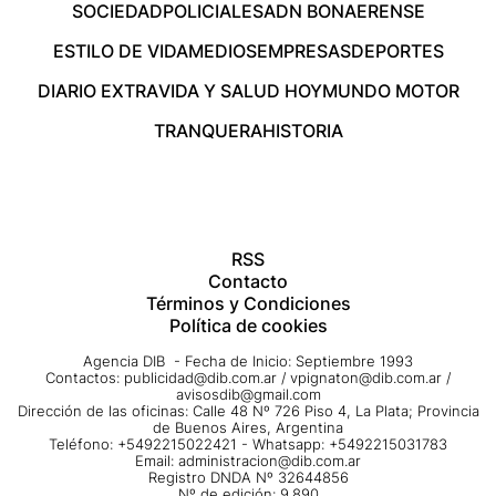
SOCIEDAD
POLICIALES
ADN BONAERENSE
ESTILO DE VIDA
MEDIOS
EMPRESAS
DEPORTES
DIARIO EXTRA
VIDA Y SALUD HOY
MUNDO MOTOR
TRANQUERA
HISTORIA
RSS
Contacto
Términos y Condiciones
Política de cookies
Agencia DIB - Fecha de Inicio: Septiembre 1993
Contactos:
publicidad@dib.com.ar
/
vpignaton@dib.com.ar
/
avisosdib@gmail.com
Dirección de las oficinas: Calle 48 Nº 726 Piso 4, La Plata; Provincia
de Buenos Aires, Argentina
Teléfono: +5492215022421 - Whatsapp: +5492215031783
Email:
administracion@dib.com.ar
Registro DNDA Nº 32644856
Nº de edición: 9.890