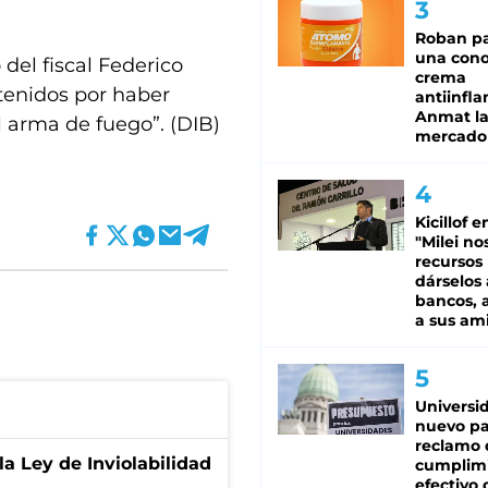
Roban pa
una cono
 del fiscal Federico
crema
etenidos por haber
antiinfla
Anmat la 
l arma de fuego”. (DIB)
mercado
Kicillof e
"Milei no
recursos
dárselos 
bancos, a
a sus am
Universi
nuevo pa
reclamo 
la Ley de Inviolabilidad
cumplim
efectivo 