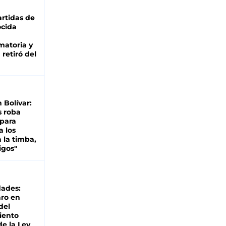
rtidas de
cida
matoria y
retiró del
n Bolívar:
s roba
 para
a los
 la timba,
igos"
dades:
ro en
del
iento
de la Ley