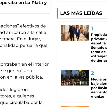
operaba en La Plata y
LAS MÁS LEÍDAS
naciones” efectivos de
ad arribaron a la calle
Propied
vanera. En el lugar,
privada:
debatirá 
ionalidad peruana que
Senado s
tema de 
extranjer
de tierra
contraban en el interior
e se generó una
n en la vía pública.
Media pr
bajo aler
por lluvi
mados lograron
de viento
tores, a quienes
granizo
que circulaba por la