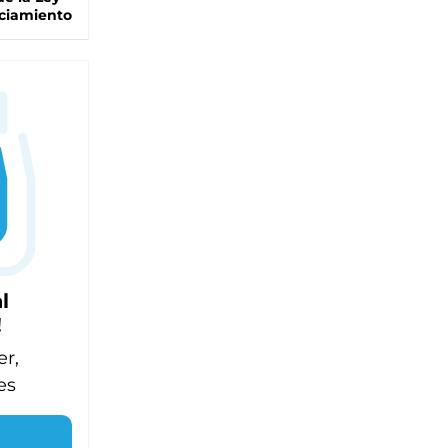
ciamiento
l
!
er,
es