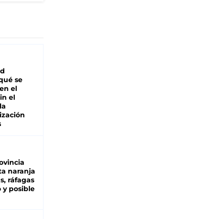
ad
 qué se
en el
in el
la
ización
s
ovincia
ta naranja
as, ráfagas
 y posible