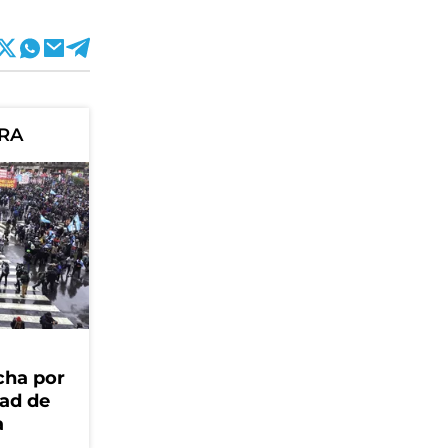
ORA
cha por
dad de
a