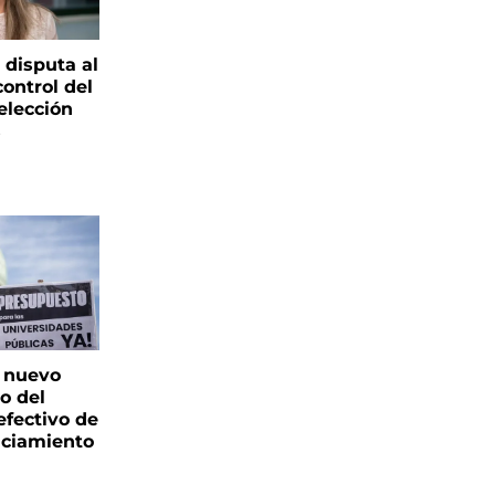
 disputa al
control del
elección
s
: nuevo
o del
fectivo de
nciamiento