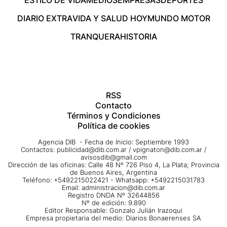
DIARIO EXTRA
VIDA Y SALUD HOY
MUNDO MOTOR
TRANQUERA
HISTORIA
RSS
Contacto
Términos y Condiciones
Política de cookies
Agencia DIB - Fecha de Inicio: Septiembre 1993
Contactos:
publicidad@dib.com.ar
/
vpignaton@dib.com.ar
/
avisosdib@gmail.com
Dirección de las oficinas: Calle 48 Nº 726 Piso 4, La Plata; Provincia
de Buenos Aires, Argentina
Teléfono: +5492215022421 - Whatsapp: +5492215031783
Email:
administracion@dib.com.ar
Registro DNDA Nº 32644856
Nº de edición: 9.890
Editor Responsable: Gonzalo Julián Irazoqui
Empresa propietaria del medio: Diarios Bonaerenses SA