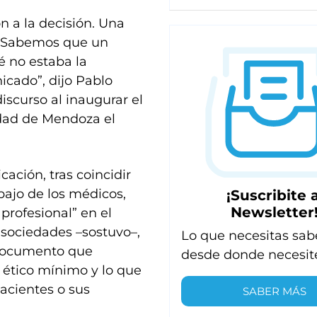
 a la decisión. Una
. “Sabemos que un
é no estaba la
cado”, dijo Pablo
iscurso al inaugurar el
udad de Mendoza el
cación, tras coincidir
bajo de los médicos,
¡Suscribite a
Newsletter
profesional” en el
s sociedades –sostuvo–,
Lo que necesitas sab
documento que
desde donde necesit
o ético mínimo y lo que
acientes o sus
SABER MÁS