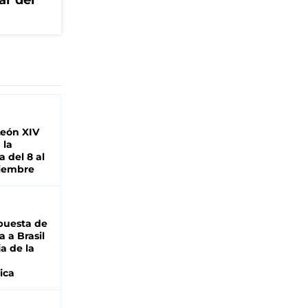
ar del
León XIV
 la
 del 8 al
viembre
puesta de
 a Brasil
ja de la
ica