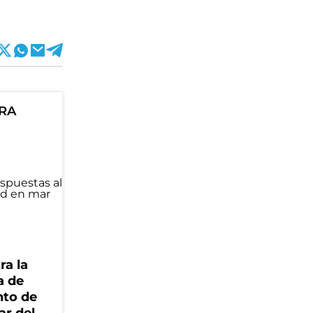
ORA
ra la
a de
nto de