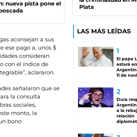
la criminalidad en M
: nueva pista pone el
Plata
mboscada
LAS MÁS LEÍDAS
agas aconsejan a sus
de ese pago a, unos $
tidades consideran
El papa 
o con el índice de
estará en
Argentina
egrable”, aclararon.
11 de no
dades señalaron que se
ara la consulta
Dura res
bras sociales,
Argentina
a la reba
este monto, la
relación
 un bono
diplomát