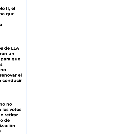
o II, el
pa que
a
s de LLA
ron un
 para que
as
 no
renovar el
e conducir
rno no
 los votos
e retirar
lo de
ización
s