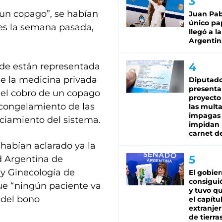
 un copago”, se habían
Juan Pabl
único pa
tes la semana pasada,
llegó a la
Argentin
nde están representada
de la medicina privada
Diputado
presenta
n el cobro de un copago
proyecto
 “congelamiento de las
las mult
impagas
nciamiento del sistema.
impidan 
carnet d
 habían aclarado ya la
d Argentina de
 y Ginecología de
El gobie
consiguió
que “ningún paciente va
y tuvo qu
 del bono
el capítu
extranjer
de tierra