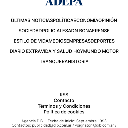
ÚLTIMAS NOTICIAS
POLÍTICA
ECONOMÍA
OPINIÓN
SOCIEDAD
POLICIALES
ADN BONAERENSE
ESTILO DE VIDA
MEDIOS
EMPRESAS
DEPORTES
DIARIO EXTRA
VIDA Y SALUD HOY
MUNDO MOTOR
TRANQUERA
HISTORIA
RSS
Contacto
Términos y Condiciones
Política de cookies
Agencia DIB - Fecha de Inicio: Septiembre 1993
Contactos:
publicidad@dib.com.ar
/
vpignaton@dib.com.ar
/