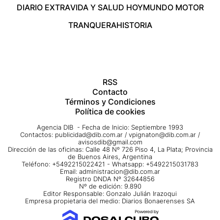
DIARIO EXTRA
VIDA Y SALUD HOY
MUNDO MOTOR
TRANQUERA
HISTORIA
RSS
Contacto
Términos y Condiciones
Política de cookies
Agencia DIB - Fecha de Inicio: Septiembre 1993
Contactos:
publicidad@dib.com.ar
/
vpignaton@dib.com.ar
/
avisosdib@gmail.com
Dirección de las oficinas: Calle 48 Nº 726 Piso 4, La Plata; Provincia
de Buenos Aires, Argentina
Teléfono: +5492215022421 - Whatsapp: +5492215031783
Email:
administracion@dib.com.ar
Registro DNDA Nº 32644856
Nº de edición: 9.890
Editor Responsable: Gonzalo Julián Irazoqui
Empresa propietaria del medio: Diarios Bonaerenses SA