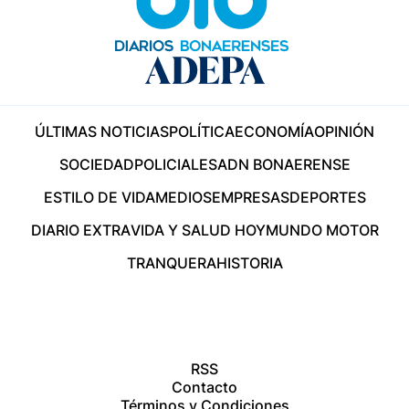
ÚLTIMAS NOTICIAS
POLÍTICA
ECONOMÍA
OPINIÓN
SOCIEDAD
POLICIALES
ADN BONAERENSE
ESTILO DE VIDA
MEDIOS
EMPRESAS
DEPORTES
DIARIO EXTRA
VIDA Y SALUD HOY
MUNDO MOTOR
TRANQUERA
HISTORIA
RSS
Contacto
Términos y Condiciones