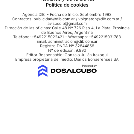
Política de cookies
Agencia DIB - Fecha de Inicio: Septiembre 1993
Contactos:
publicidad@dib.com.ar
/
vpignaton@dib.com.ar
/
avisosdib@gmail.com
Dirección de las oficinas: Calle 48 Nº 726 Piso 4, La Plata; Provincia
de Buenos Aires, Argentina
Teléfono: +5492215022421 - Whatsapp: +5492215031783
Email:
administracion@dib.com.ar
Registro DNDA Nº 32644856
Nº de edición: 9.890
Editor Responsable: Gonzalo Julián Irazoqui
Empresa propietaria del medio: Diarios Bonaerenses SA