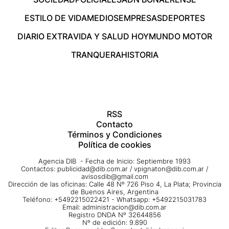
ESTILO DE VIDA
MEDIOS
EMPRESAS
DEPORTES
DIARIO EXTRA
VIDA Y SALUD HOY
MUNDO MOTOR
TRANQUERA
HISTORIA
RSS
Contacto
Términos y Condiciones
Política de cookies
Agencia DIB - Fecha de Inicio: Septiembre 1993
Contactos:
publicidad@dib.com.ar
/
vpignaton@dib.com.ar
/
avisosdib@gmail.com
Dirección de las oficinas: Calle 48 Nº 726 Piso 4, La Plata; Provincia
de Buenos Aires, Argentina
Teléfono: +5492215022421 - Whatsapp: +5492215031783
Email:
administracion@dib.com.ar
Registro DNDA Nº 32644856
Nº de edición: 9.890