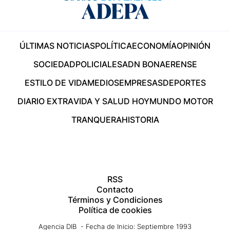
ÚLTIMAS NOTICIAS
POLÍTICA
ECONOMÍA
OPINIÓN
SOCIEDAD
POLICIALES
ADN BONAERENSE
ESTILO DE VIDA
MEDIOS
EMPRESAS
DEPORTES
DIARIO EXTRA
VIDA Y SALUD HOY
MUNDO MOTOR
TRANQUERA
HISTORIA
RSS
Contacto
Términos y Condiciones
Política de cookies
Agencia DIB - Fecha de Inicio: Septiembre 1993