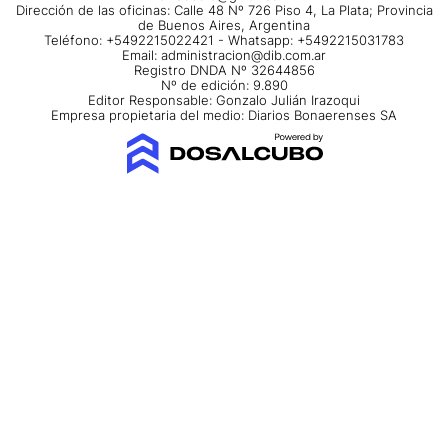
Dirección de las oficinas: Calle 48 Nº 726 Piso 4, La Plata; Provincia
de Buenos Aires, Argentina
Teléfono: +5492215022421 - Whatsapp: +5492215031783
Email:
administracion@dib.com.ar
Registro DNDA Nº 32644856
Nº de edición: 9.890
Editor Responsable: Gonzalo Julián Irazoqui
Empresa propietaria del medio: Diarios Bonaerenses SA