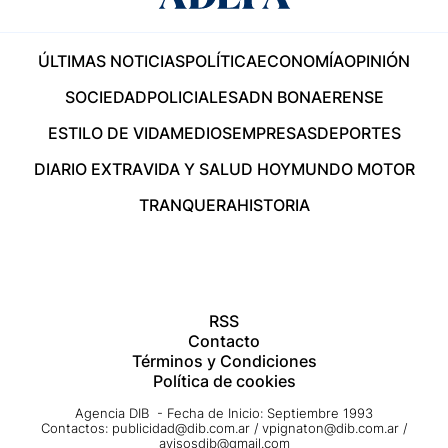
ÚLTIMAS NOTICIAS
POLÍTICA
ECONOMÍA
OPINIÓN
SOCIEDAD
POLICIALES
ADN BONAERENSE
ESTILO DE VIDA
MEDIOS
EMPRESAS
DEPORTES
DIARIO EXTRA
VIDA Y SALUD HOY
MUNDO MOTOR
TRANQUERA
HISTORIA
RSS
Contacto
Términos y Condiciones
Política de cookies
Agencia DIB - Fecha de Inicio: Septiembre 1993
Contactos:
publicidad@dib.com.ar
/
vpignaton@dib.com.ar
/
avisosdib@gmail.com