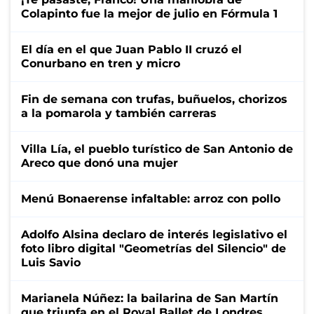
Colapinto fue la mejor de julio en Fórmula 1
El día en el que Juan Pablo II cruzó el
Conurbano en tren y micro
Fin de semana con trufas, buñuelos, chorizos
a la pomarola y también carreras
Villa Lía, el pueblo turístico de San Antonio de
Areco que donó una mujer
Menú Bonaerense infaltable: arroz con pollo
Adolfo Alsina declaro de interés legislativo el
foto libro digital "Geometrías del Silencio" de
Luis Savio
Marianela Núñez: la bailarina de San Martín
que triunfa en el Royal Ballet de Londres