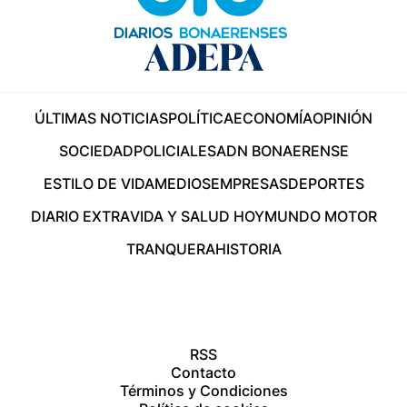
ÚLTIMAS NOTICIAS
POLÍTICA
ECONOMÍA
OPINIÓN
SOCIEDAD
POLICIALES
ADN BONAERENSE
ESTILO DE VIDA
MEDIOS
EMPRESAS
DEPORTES
DIARIO EXTRA
VIDA Y SALUD HOY
MUNDO MOTOR
TRANQUERA
HISTORIA
RSS
Contacto
Términos y Condiciones