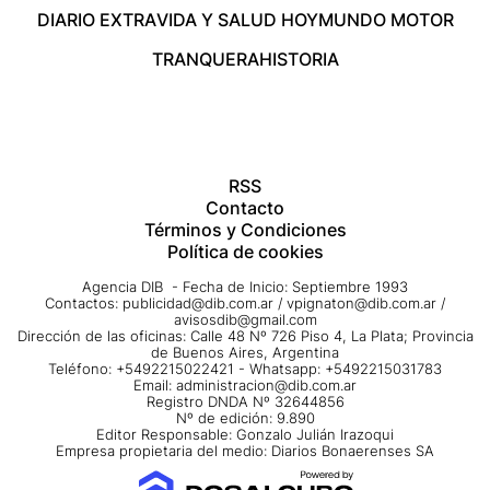
DIARIO EXTRA
VIDA Y SALUD HOY
MUNDO MOTOR
TRANQUERA
HISTORIA
RSS
Contacto
Términos y Condiciones
Política de cookies
Agencia DIB - Fecha de Inicio: Septiembre 1993
Contactos:
publicidad@dib.com.ar
/
vpignaton@dib.com.ar
/
avisosdib@gmail.com
Dirección de las oficinas: Calle 48 Nº 726 Piso 4, La Plata; Provincia
de Buenos Aires, Argentina
Teléfono: +5492215022421 - Whatsapp: +5492215031783
Email:
administracion@dib.com.ar
Registro DNDA Nº 32644856
Nº de edición: 9.890
Editor Responsable: Gonzalo Julián Irazoqui
Empresa propietaria del medio: Diarios Bonaerenses SA