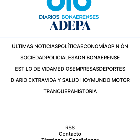
ÚLTIMAS NOTICIAS
POLÍTICA
ECONOMÍA
OPINIÓN
SOCIEDAD
POLICIALES
ADN BONAERENSE
ESTILO DE VIDA
MEDIOS
EMPRESAS
DEPORTES
DIARIO EXTRA
VIDA Y SALUD HOY
MUNDO MOTOR
TRANQUERA
HISTORIA
RSS
Contacto
Términos y Condiciones