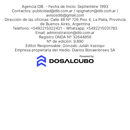
Agencia DIB - Fecha de Inicio: Septiembre 1993
Contactos:
publicidad@dib.com.ar
/
vpignaton@dib.com.ar
/
avisosdib@gmail.com
Dirección de las oficinas: Calle 48 Nº 726 Piso 4, La Plata; Provincia
de Buenos Aires, Argentina
Teléfono: +5492215022421 - Whatsapp: +5492215031783
Email:
administracion@dib.com.ar
Registro DNDA Nº 32644856
Nº de edición: 9.890
Editor Responsable: Gonzalo Julián Irazoqui
Empresa propietaria del medio: Diarios Bonaerenses SA