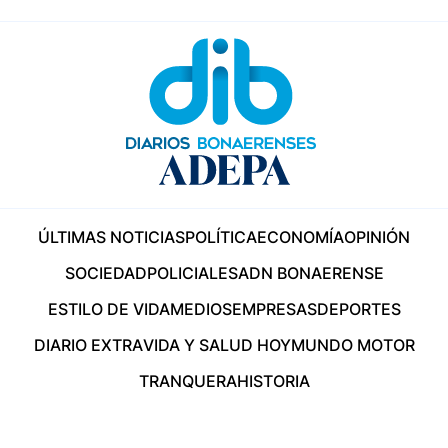
ÚLTIMAS NOTICIAS
POLÍTICA
ECONOMÍA
OPINIÓN
SOCIEDAD
POLICIALES
ADN BONAERENSE
ESTILO DE VIDA
MEDIOS
EMPRESAS
DEPORTES
DIARIO EXTRA
VIDA Y SALUD HOY
MUNDO MOTOR
TRANQUERA
HISTORIA