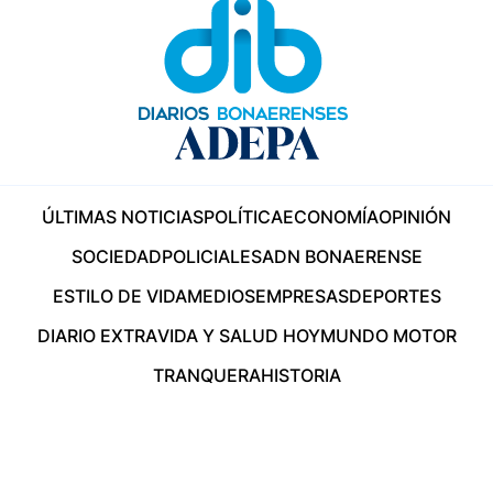
ÚLTIMAS NOTICIAS
POLÍTICA
ECONOMÍA
OPINIÓN
SOCIEDAD
POLICIALES
ADN BONAERENSE
ESTILO DE VIDA
MEDIOS
EMPRESAS
DEPORTES
DIARIO EXTRA
VIDA Y SALUD HOY
MUNDO MOTOR
TRANQUERA
HISTORIA