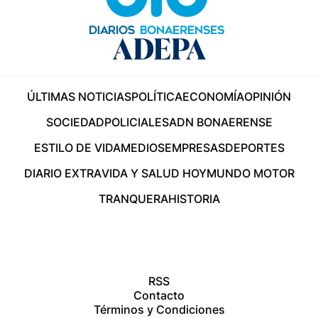
ÚLTIMAS NOTICIAS
POLÍTICA
ECONOMÍA
OPINIÓN
SOCIEDAD
POLICIALES
ADN BONAERENSE
ESTILO DE VIDA
MEDIOS
EMPRESAS
DEPORTES
DIARIO EXTRA
VIDA Y SALUD HOY
MUNDO MOTOR
TRANQUERA
HISTORIA
RSS
Contacto
Términos y Condiciones