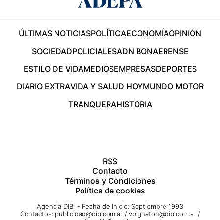
ÚLTIMAS NOTICIAS
POLÍTICA
ECONOMÍA
OPINIÓN
SOCIEDAD
POLICIALES
ADN BONAERENSE
ESTILO DE VIDA
MEDIOS
EMPRESAS
DEPORTES
DIARIO EXTRA
VIDA Y SALUD HOY
MUNDO MOTOR
TRANQUERA
HISTORIA
RSS
Contacto
Términos y Condiciones
Política de cookies
Agencia DIB - Fecha de Inicio: Septiembre 1993
Contactos:
publicidad@dib.com.ar
/
vpignaton@dib.com.ar
/