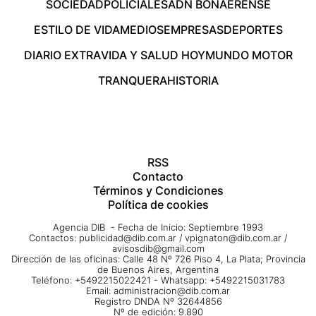
SOCIEDAD
POLICIALES
ADN BONAERENSE
ESTILO DE VIDA
MEDIOS
EMPRESAS
DEPORTES
DIARIO EXTRA
VIDA Y SALUD HOY
MUNDO MOTOR
TRANQUERA
HISTORIA
RSS
Contacto
Términos y Condiciones
Política de cookies
Agencia DIB - Fecha de Inicio: Septiembre 1993
Contactos:
publicidad@dib.com.ar
/
vpignaton@dib.com.ar
/
avisosdib@gmail.com
Dirección de las oficinas: Calle 48 Nº 726 Piso 4, La Plata; Provincia
de Buenos Aires, Argentina
Teléfono: +5492215022421 - Whatsapp: +5492215031783
Email:
administracion@dib.com.ar
Registro DNDA Nº 32644856
Nº de edición: 9.890