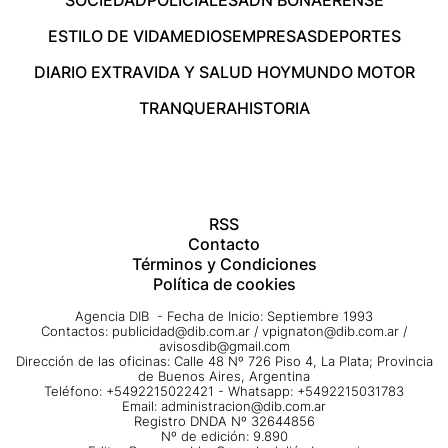
SOCIEDAD
POLICIALES
ADN BONAERENSE
ESTILO DE VIDA
MEDIOS
EMPRESAS
DEPORTES
DIARIO EXTRA
VIDA Y SALUD HOY
MUNDO MOTOR
TRANQUERA
HISTORIA
RSS
Contacto
Términos y Condiciones
Política de cookies
Agencia DIB - Fecha de Inicio: Septiembre 1993
Contactos:
publicidad@dib.com.ar
/
vpignaton@dib.com.ar
/
avisosdib@gmail.com
Dirección de las oficinas: Calle 48 Nº 726 Piso 4, La Plata; Provincia
de Buenos Aires, Argentina
Teléfono: +5492215022421 - Whatsapp: +5492215031783
Email:
administracion@dib.com.ar
Registro DNDA Nº 32644856
Nº de edición: 9.890