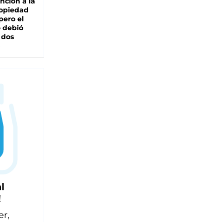
nción a la
ropiedad
pero el
 debió
 dos
l
!
er,