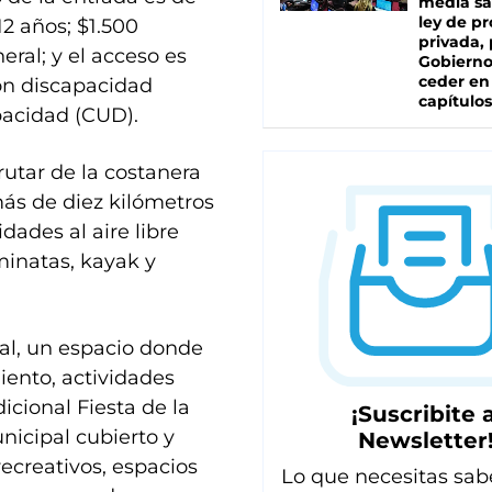
media sa
ley de p
2 años; $1.500
privada, 
eral; y el acceso es
Gobierno
ceder en
on discapacidad
capítulos
pacidad (CUD).
rutar de la costanera
ás de diez kilómetros
idades al aire libre
minatas, kayak y
al, un espacio donde
iento, actividades
icional Fiesta de la
¡Suscribite a
nicipal cubierto y
Newsletter
recreativos, espacios
Lo que necesitas sab