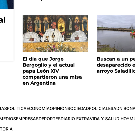
al
El día que Jorge
Buscan a un p
Bergoglio y el actual
desaparecido e
papa León XIV
arroyo Saladill
compartieron una misa
en Argentina
IAS
POLÍTICA
ECONOMÍA
OPINIÓN
SOCIEDAD
POLICIALES
ADN BONA
MEDIOS
EMPRESAS
DEPORTES
DIARIO EXTRA
VIDA Y SALUD HOY
M
STORIA