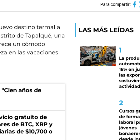
Para compartir:
uevo destino termal a
LAS MÁS LEÍDAS
istrito de Tapalqué, una
ofrece un cómodo
leza en las vacaciones
La produ
automotr
16% en ju
las expo
sostuvier
activida
 "Cien años de
Cursos gr
icio gratuito de
de forma
laboral p
lares de BTC, XRP y
jóvenes
arias de $10,700 o
bonaere
desde los