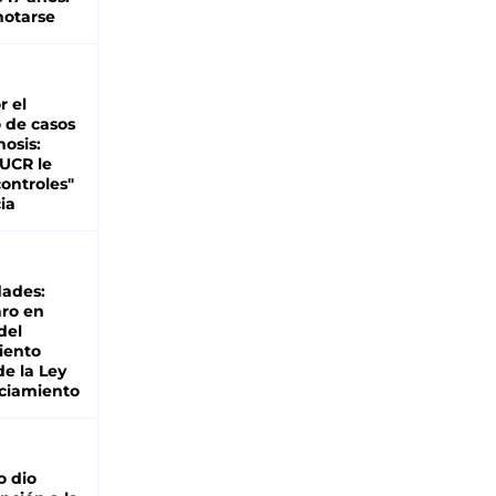
otarse
r el
 de casos
nosis:
 UCR le
ontroles"
ia
dades:
ro en
del
iento
de la Ley
ciamiento
o dio