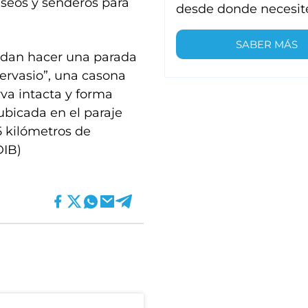
aseos y senderos para
desde donde necesit
SABER MÁS
ndan hacer una parada
Gervasio”, una casona
va intacta y forma
 ubicada en el paraje
5 kilómetros de
DIB)