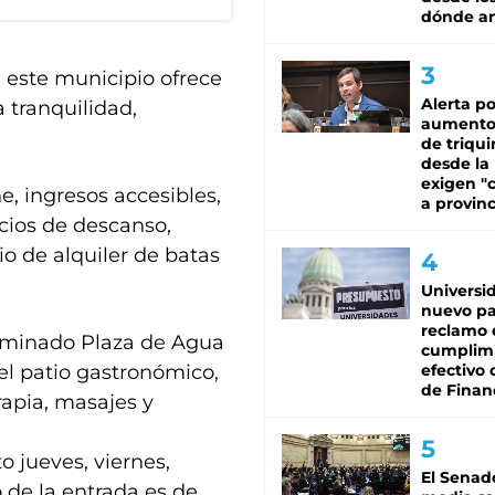
dónde an
, este municipio ofrece
Alerta po
 tranquilidad,
aumento
de triqui
desde la
exigen "c
e, ingresos accesibles,
a provinc
cios de descanso,
cio de alquiler de batas
Universi
nuevo pa
reclamo 
ominado Plaza de Agua
cumplim
del patio gastronómico,
efectivo 
de Finan
rapia, masajes y
o jueves, viernes,
El Senad
 de la entrada es de