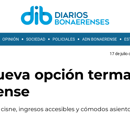
OPINIÓN
SOCIEDAD
POLICIALES
ADN BONAERENSE
ES
17 de julio
ueva opción terma
ense
e cisne, ingresos accesibles y cómodos asient