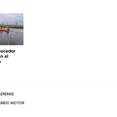
escador
n el
o
ERENSE
UNDO MOTOR