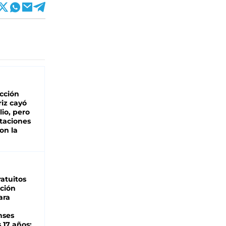
cción
iz cayó
lio, pero
rtaciones
on la
d
atuitos
ción
ara
nses
 17 años: