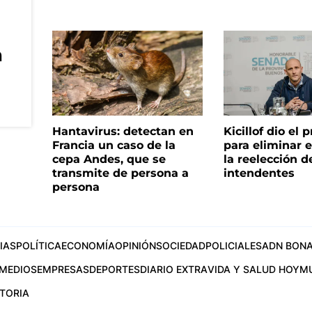
n
Hantavirus: detectan en
Kicillof dio el
Francia un caso de la
para eliminar e
cepa Andes, que se
la reelección d
transmite de persona a
intendentes
persona
IAS
POLÍTICA
ECONOMÍA
OPINIÓN
SOCIEDAD
POLICIALES
ADN BONA
MEDIOS
EMPRESAS
DEPORTES
DIARIO EXTRA
VIDA Y SALUD HOY
M
STORIA