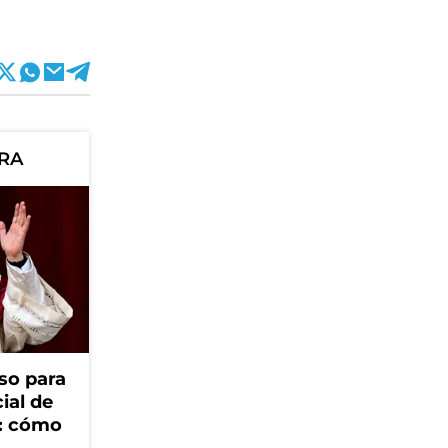
ORA
so para
cial de
V: cómo