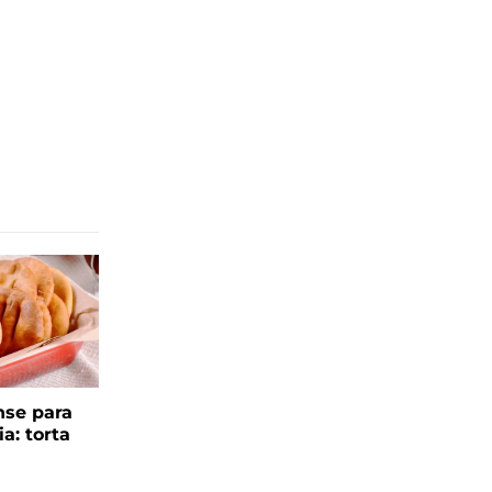
se para
ia: torta