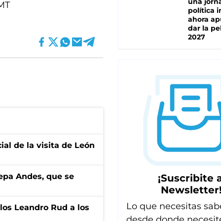
una jorn
 MT
política 
ahora ap
dar la pe
2027
ial de la visita de León
cepa Andes, que se
¡Suscribite a
Newsletter
Lo que necesitas sab
los Leandro Rud a los
desde donde necesit