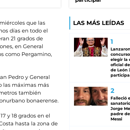
participar
LAS MÁS LEÍDAS
 miércoles que las
os días en todo el
peran 21 grados de
ones, en General
Lanzaro
itos como Pergamino,
concurso
elegir la
oficial de
de León 
participa
San Pedro y General
ngo las máximas más
mómetros también
Falleció 
 conurbano bonaerense.
sanatorio
Jorge Mes
padre de
17 y 18 grados en el
Messi
osta hasta la zona de