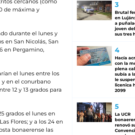
tritos cercanos (como
20 de máxima y
Brutal fe
en Luján
a puñala
joven de
do durante el lunes y
sus tres 
os en San Nicolás, San
 26 en Pergamino,
Hacía ac
con la m
plena cal
ían el lunes entre los
subía a l
le suspe
a y en el conurbano
licenica 
re 12 y 13 grados para
2099
 25 grados el lunes en
La UCR
bonaere
Las Flores; y a los 24 en
renovó s
costa bonaerense las
Convenc