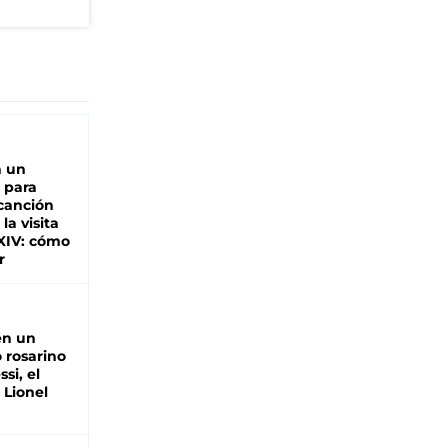
n un
 para
 canción
 la visita
XIV: cómo
r
en un
 rosarino
si, el
 Lionel