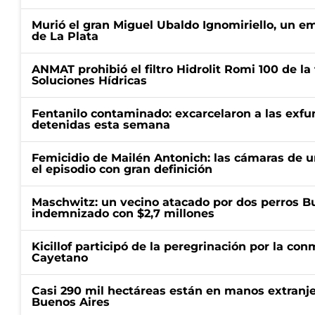
Murió el gran Miguel Ubaldo Ignomiriello, un 
de La Plata
ANMAT prohibió el filtro Hidrolit Romi 100 de l
Soluciones Hídricas
Fentanilo contaminado: excarcelaron a las exf
detenidas esta semana
Femicidio de Mailén Antonich: las cámaras de u
el episodio con gran definición
Maschwitz: un vecino atacado por dos perros Bul
indemnizado con $2,7 millones
Kicillof participó de la peregrinación por la c
Cayetano
Casi 290 mil hectáreas están en manos extranje
Buenos Aires