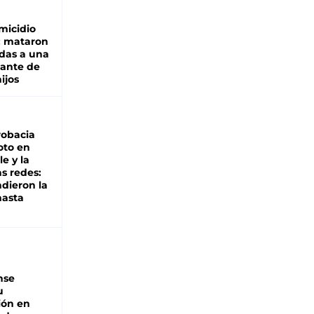
micidio
: mataron
das a una
lante de
hijos
robacia
oto en
le y la
as redes:
ndieron la
hasta
nse
u
ión en