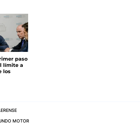
 primer paso
l límite a
e los
ERENSE
UNDO MOTOR