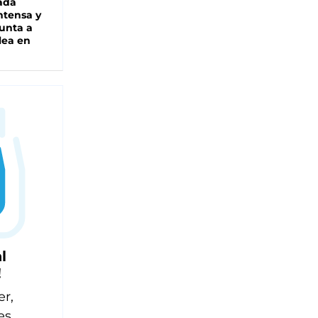
ada
intensa y
unta a
lea en
l
!
er,
es