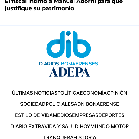
El fiscal intimó a Manuel Adorni para que
justifique su patrimonio
ÚLTIMAS NOTICIAS
POLÍTICA
ECONOMÍA
OPINIÓN
SOCIEDAD
POLICIALES
ADN BONAERENSE
ESTILO DE VIDA
MEDIOS
EMPRESAS
DEPORTES
DIARIO EXTRA
VIDA Y SALUD HOY
MUNDO MOTOR
TRANQUERA
HISTORIA