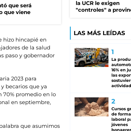
la UCR le exigen
ntó que será
"controles" a provin
o que viene
LAS MÁS LEÍDAS
e hizo hincapié en
jadores de la salud
as paso y gobernador
La produ
automotr
16% en ju
las expo
aria 2023 para
sostuvier
activida
s y becarios que ya
n 70% promedio en lo
onal en septiembre,
Cursos gr
de forma
laboral p
jóvenes
a palabra que asumimos
bonaere