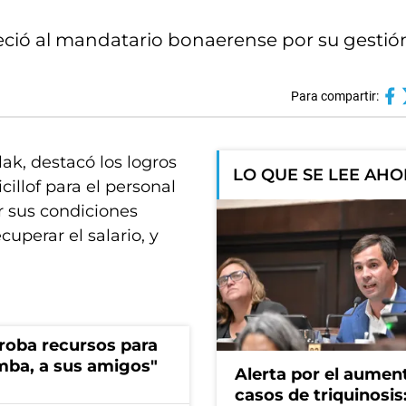
eció al mandatario bonaerense por su gestió
Para compartir:
ak, destacó los logros
LO QUE SE LEE AH
illof para el personal
r sus condiciones
cuperar el salario, y
s roba recursos para
imba, a sus amigos"
Alerta por el aumen
casos de triquinosis