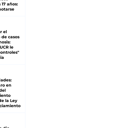
 17 años:
otarse
r el
 de casos
nosis:
 UCR le
ontroles"
ia
dades:
ro en
del
iento
de la Ley
ciamiento