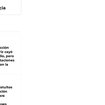
cia
cción
iz cayó
lio, pero
rtaciones
on la
d
atuitos
ción
ara
nses