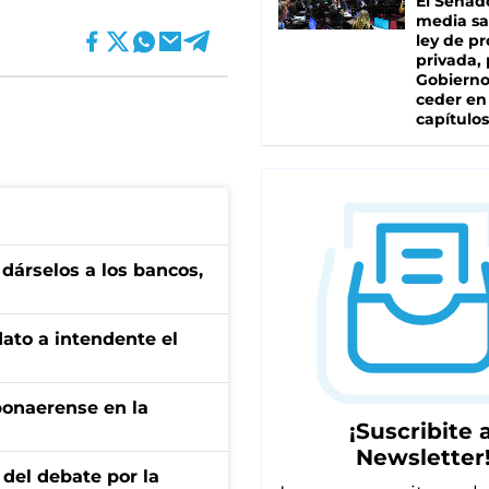
El Senad
media sa
ley de p
privada, 
Gobierno
ceder en
capítulos
a dárselos a los bancos,
dato a intendente el
bonaerense en la
¡Suscribite a
Newsletter
 del debate por la