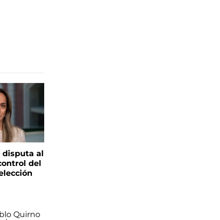
 disputa al
control del
elección
s