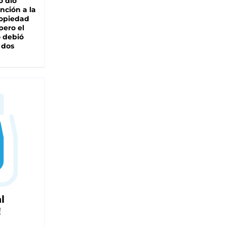
o dio
nción a la
ropiedad
pero el
 debió
 dos
l
!