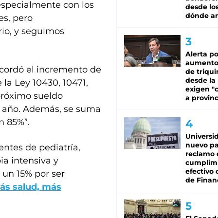
especialmente con los
desde los
dónde an
es, pero
rio, y seguimos
Alerta po
aumento
acordó el incremento de
de triqui
desde la
 la Ley 10430, 10471,
exigen "c
próximo sueldo
a provinc
l año. Además, se suma
n 85%”.
Universi
nuevo pa
entes de pediatría,
reclamo 
ia intensiva y
cumplim
efectivo 
 un 15% por ser
de Finan
ás salud, más