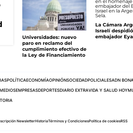
o
d
La Cámara Arg
Israelí despidió
embajador Eyal
Universidades: nuevo
paro en reclamo del
cumplimiento efectivo de
la Ley de Financiamiento
IAS
POLÍTICA
ECONOMÍA
OPINIÓN
SOCIEDAD
POLICIALES
ADN BONA
MEDIOS
EMPRESAS
DEPORTES
DIARIO EXTRA
VIDA Y SALUD HOY
M
STORIA
scripción Newsletter
Historia
Términos y Condiciones
Política de cookies
RSS