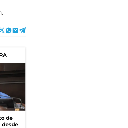
n.
ORA
to de
: desde