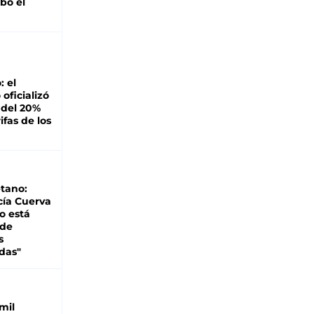
bó el
: el
oficializó
 del 20%
ifas de los
tano:
cía Cuerva
o está
 de
s
das"
mil