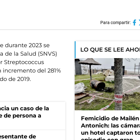
Para compartir:
ue durante 2023 se
LO QUE SE LEE AH
ia de la Salud (SNVS)
or Streptococcus
n incremento del 281%
do de 2019.
cia un caso de la
e de persona a
Femicidio de Mailén
Antonich: las cámar
un hotel captaron t
esentante de