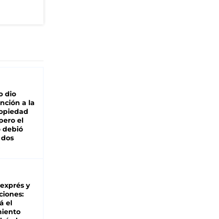
o dio
nción a la
ropiedad
pero el
 debió
 dos
 exprés y
ciones:
á el
miento