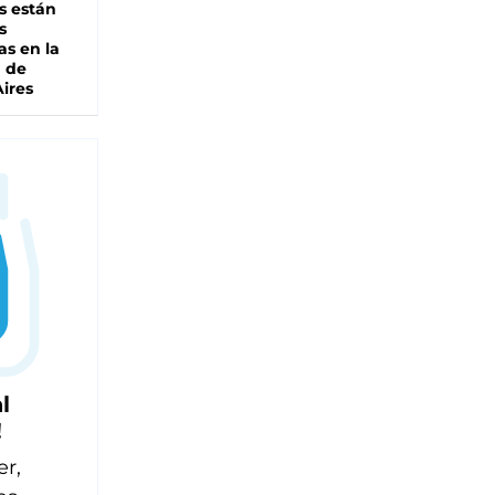
s están
s
as en la
a de
ires
l
!
er,