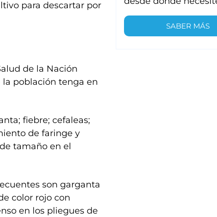
desde donde necesit
ltivo para descartar por
SABER MÁS
Salud de la Nación
la población tenga en
nta; fiebre; cefaleas;
iento de faringe y
 de tamaño en el
frecuentes son garganta
de color rojo con
tenso en los pliegues de