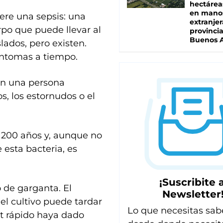
hectárea
en mano
ere una sepsis: una
extranjer
rpo que puede llevar al
provinci
Buenos A
lados, pero existen.
íntomas a tiempo.
on una persona
s, los estornudos o el
 200 años y, aunque no
 esta bacteria, es
¡Suscribite a
 de garganta. El
Newsletter
el cultivo puede tardar
Lo que necesitas sab
st rápido haya dado