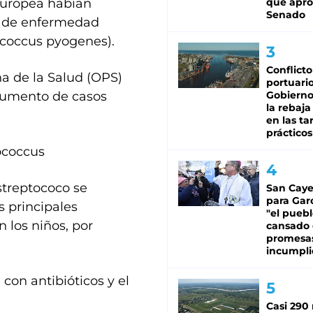
europea habían
que apro
Senado
s de enfermedad
ococcus pyogenes).
Conflicto
a de la Salud (OPS)
portuario
aumento de casos
Gobierno 
la rebaja
en las tar
prácticos
tococcus
streptococo se
San Caye
para Gar
s principales
"el puebl
 los niños, por
cansado
promesa
incumpli
 con antibióticos y el
Casi 290 