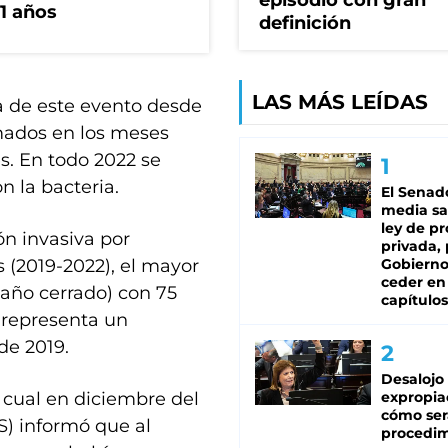
episodio con gran
1 años
definición
LAS MÁS LEÍDAS
ia de este evento desde
rmados en los meses
es. En todo 2022 se
n la bacteria.
El Senad
media sa
ley de p
ón invasiva por
privada, 
 (2019-2022), el mayor
Gobierno
ceder en
(año cerrado) con 75
capítulos
 representa un
de 2019.
Desalojo
 cual en diciembre del
expropia
cómo ser
S) informó que al
procedi