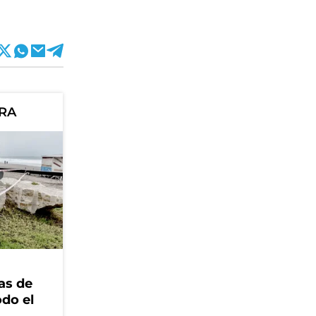
ORA
as de
odo el