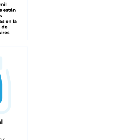
mil
s están
s
as en la
a de
ires
l
!
er,