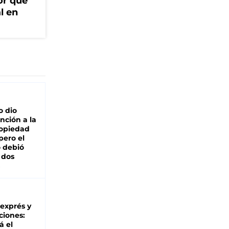
or que
l en
o dio
nción a la
ropiedad
pero el
 debió
 dos
 exprés y
ciones:
á el