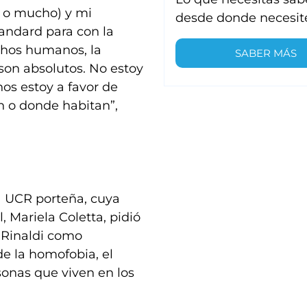
o o mucho) y mi
desde donde necesit
tandard para con la
echos humanos, la
SABER MÁS
 son absolutos. No estoy
os estoy a favor de
n o donde habitan”,
a UCR porteña, cuya
 Mariela Coletta, pidió
e Rinaldi como
de la homofobia, el
sonas que viven en los