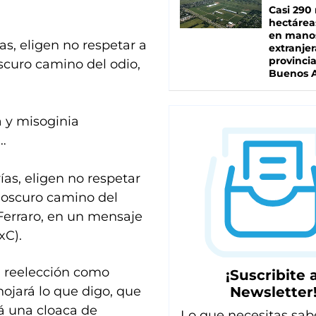
Casi 290 
hectárea
en mano
s, eligen no respetar a
extranjer
provinci
scuro camino del odio,
Buenos A
 y misoginia
…
as, eligen no respetar
l oscuro camino del
ó Ferraro, en un mensaje
xC).
u reelección como
¡Suscribite a
Newsletter
ojará lo que digo, que
rá una cloaca de
Lo que necesitas sab