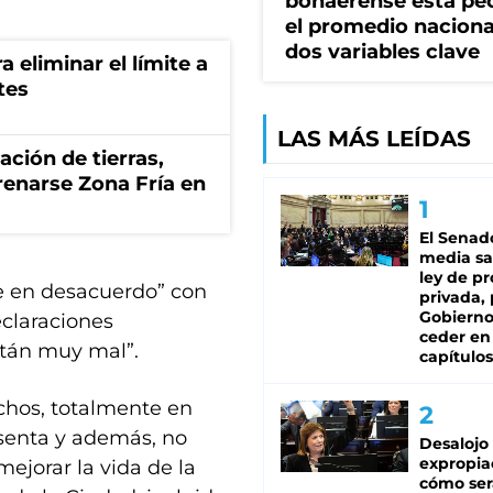
bonaerense está pe
el promedio naciona
dos variables clave
a eliminar el límite a
tes
LAS MÁS LEÍDAS
zación de tierras,
renarse Zona Fría en
El Senad
media sa
ley de p
e en desacuerdo” con
privada, 
Gobierno
eclaraciones
ceder en
stán muy mal”.
capítulos
chos, totalmente en
senta y además, no
Desalojo
expropia
mejorar la vida de la
cómo ser