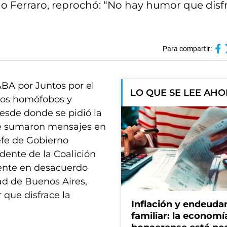
no Ferraro, reprochó: “No hay humor que disfr
Para compartir:
ABA por Juntos por el
LO QUE SE LEE AH
hos homófobos y
desde donde se pidió la
 le sumaron mensajes en
efe de Gobierno
idente de la Coalición
mente en desacuerdo
dad de Buenos Aires,
que disfrace la
Inflación y endeud
familiar: la economí