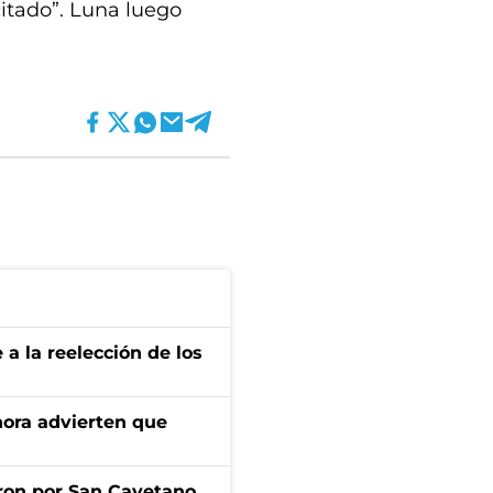
citado”. Luna luego
e a la reelección de los
ahora advierten que
ron por San Cayetano