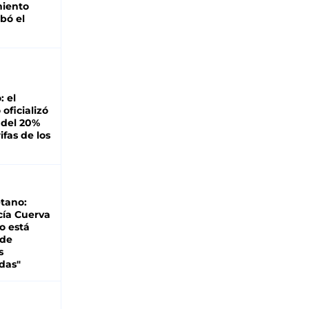
miento
bó el
: el
oficializó
 del 20%
ifas de los
tano:
cía Cuerva
o está
 de
s
das"