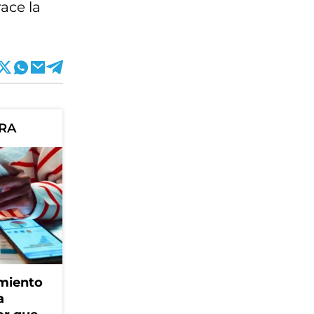
ace la
ORA
amiento
a