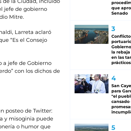
s de la Ciudad, incluido
procedi
que apro
el jefe de gobierno
Senado
io Mitre.
naldi, Larreta aclaró
Conflicto
que “Es el Consejo
portuario
Gobierno 
la rebaja
en las tar
 a jefe de Gobierno
prácticos
erdo” con los dichos de
San Caye
para Gar
"el puebl
cansado
promesa
un posteo de Twitter:
incumpli
ia y misoginia puede
ronería o humor que