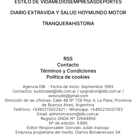
ESTILO DE VIDA
MEDIOS
EMPRESAS
DEPORTES
DIARIO EXTRA
VIDA Y SALUD HOY
MUNDO MOTOR
TRANQUERA
HISTORIA
RSS
Contacto
Términos y Condiciones
Política de cookies
Agencia DIB - Fecha de Inicio: Septiembre 1993
Contactos:
publicidad@dib.com.ar
/
vpignaton@dib.com.ar
/
avisosdib@gmail.com
Dirección de las oficinas: Calle 48 Nº 726 Piso 4, La Plata; Provincia
de Buenos Aires, Argentina
Teléfono: +5492215022421 - Whatsapp: +5492215031783
Email:
administracion@dib.com.ar
Registro DNDA Nº 32644856
Nº de edición: 9.890
Editor Responsable: Gonzalo Julián Irazoqui
Empresa propietaria del medio: Diarios Bonaerenses SA