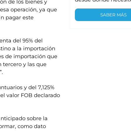
ón de los bienes y
 esa operación, ya que
SABER MÁS
in pagar este
uenta del 95% del
tino a la importación
es de importación que
n tercero y las que
”.
ntuarios y del 7,125%
e el valor FOB declarado
nticipado sobre la
formar, como dato