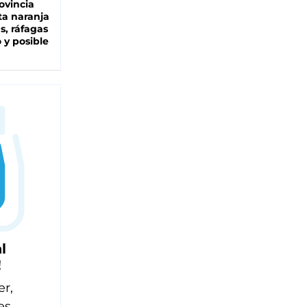
ovincia
ta naranja
as, ráfagas
 y posible
l
!
er,
es