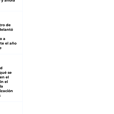
 y ahora
tro de
adelantó
o a
te el año
e
ad
 qué se
en el
in el
la
ización
s