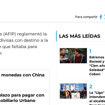
Para compartir:
s (AFIP) reglamentó la
LAS MÁS LEÍDAS
ivisas con destino a la
n que faltaba para
o.
Estrenos
Barassi y
"Cien añ
Soledad"
Coben
e monedas con China
La "Liga"
lazo para pagar con
intende
obiliario Urbano
al alcald