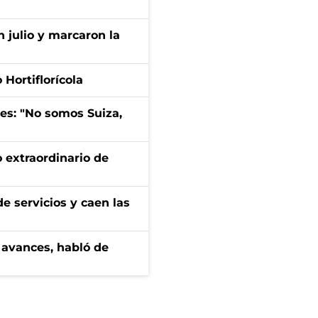
n julio y marcaron la
Hortiflorícola
mes: "No somos Suiza,
 extraordinario de
e servicios y caen las
 avances, habló de