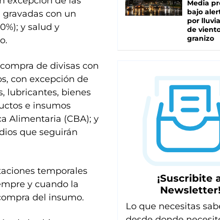
on excepción de las
Media pr
bajo aler
n gravadas con un
por lluvi
0%); y salud y
de viento
granizo
o.
a compra de divisas con
os, con excepción de
, lubricantes, bienes
ductos e insumos
a Alimentaria (CBA); y
dios que seguirán
taciones temporales
¡Suscribite a
iempre y cuando la
Newsletter
 compra del insumo.
Lo que necesitas sab
desde donde necesit