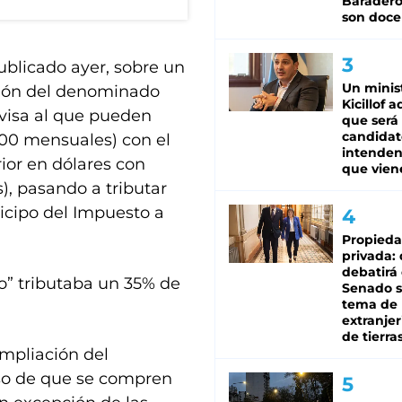
Baradero
son doce
ublicado ayer, sobre un
Un minis
ción del denominado
Kicillof 
divisa al que pueden
que será
candidat
00 mensuales) con el
intenden
rior en dólares con
que vien
), pasando a tributar
cipo del Impuesto a
Propied
privada:
debatirá 
o” tributaba un 35% de
Senado s
tema de 
extranjer
de tierra
ampliación del
aso de que se compren