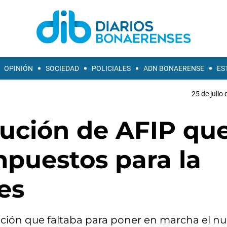
OPINIÓN
SOCIEDAD
POLICIALES
ADN BONAERENSE
ES
25 de julio
lución de AFIP qu
impuestos para la
es
ación que faltaba para poner en marcha el n