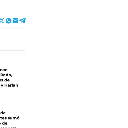
 con
 Rada,
os de
 y Harlan
 de
ntes sumó
e de