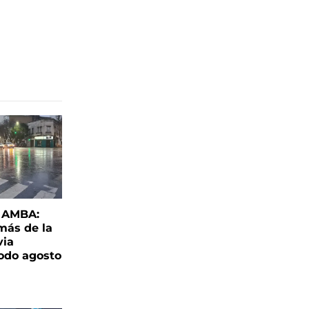
l AMBA:
más de la
via
todo agosto