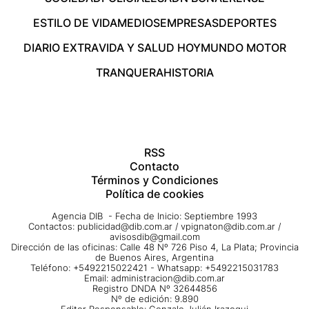
ESTILO DE VIDA
MEDIOS
EMPRESAS
DEPORTES
DIARIO EXTRA
VIDA Y SALUD HOY
MUNDO MOTOR
TRANQUERA
HISTORIA
RSS
Contacto
Términos y Condiciones
Política de cookies
Agencia DIB - Fecha de Inicio: Septiembre 1993
Contactos:
publicidad@dib.com.ar
/
vpignaton@dib.com.ar
/
avisosdib@gmail.com
Dirección de las oficinas: Calle 48 Nº 726 Piso 4, La Plata; Provincia
de Buenos Aires, Argentina
Teléfono: +5492215022421 - Whatsapp: +5492215031783
Email:
administracion@dib.com.ar
Registro DNDA Nº 32644856
Nº de edición: 9.890