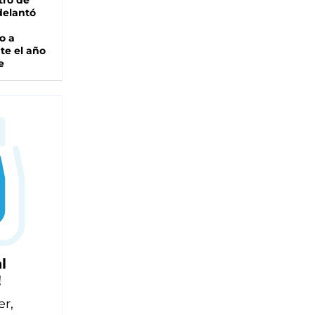
tro de
adelantó
o a
te el año
e
l
!
er,