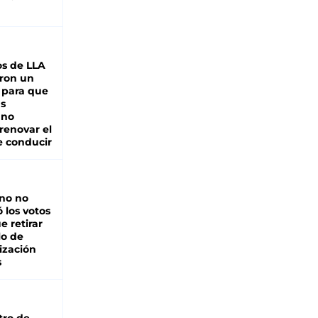
s de LLA
ron un
 para que
as
 no
renovar el
e conducir
rno no
 los votos
e retirar
lo de
ización
s