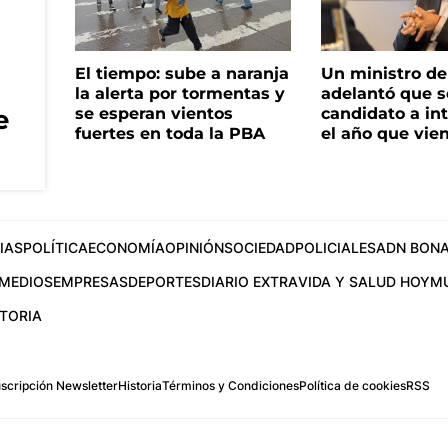
El tiempo: sube a naranja
Un ministro de 
la alerta por tormentas y
adelantó que s
e
se esperan vientos
candidato a in
fuertes en toda la PBA
el año que vie
IAS
POLÍTICA
ECONOMÍA
OPINIÓN
SOCIEDAD
POLICIALES
ADN BONA
MEDIOS
EMPRESAS
DEPORTES
DIARIO EXTRA
VIDA Y SALUD HOY
M
STORIA
scripción Newsletter
Historia
Términos y Condiciones
Política de cookies
RSS