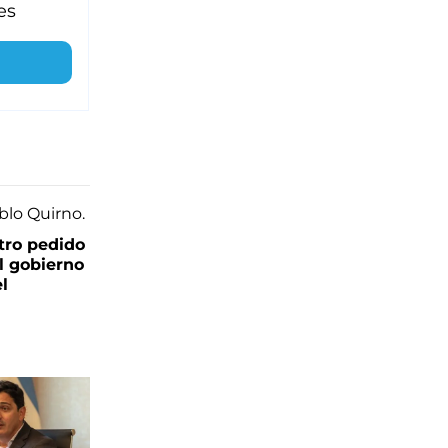
es
tro pedido
l gobierno
el