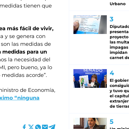
Urbano
s medidas tienen que
Diputado
 más fácil de vivir,
presenta
ica y se genera con
proyecto
las mult
d son las medidas de
impagas
n medidas para un
impidan 
carnet d
os la necesidad del
I, pero bueno, ya lo
o medidas acorde”.
El gobie
consiguió
ministro de Economía,
y tuvo qu
el capítu
róximo “ninguna
extranjer
de tierra