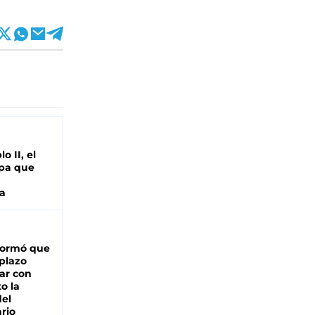
o II, el
pa que
a
formó que
 plazo
ar con
o la
del
rio