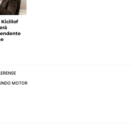
Kicillof
erá
tendente
ne
ERENSE
UNDO MOTOR