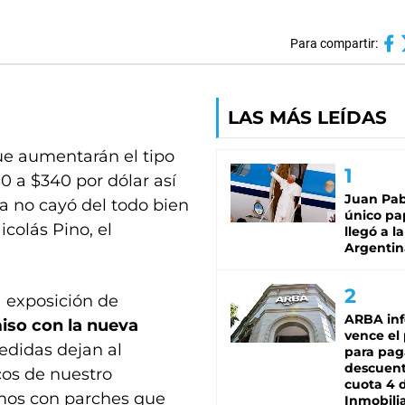
Para compartir:
LAS MÁS LEÍDAS
ue aumentarán el tipo
0 a $340 por dólar así
Juan Pabl
a no cayó del todo bien
único pa
colás Pino, el
llegó a la
Argentin
a exposición de
ARBA in
so con la nueva
vence el
edidas dejan al
para pag
descuent
cos de nuestro
cuota 4 
mos con parches que
Inmobilia