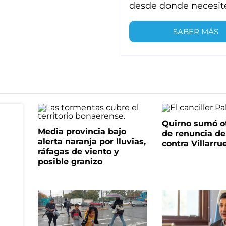
desde donde necesit
SABER MÁS
Quirno sumó o
Media provincia bajo
de renuncia de
alerta naranja por lluvias,
contra Villarru
ráfagas de viento y
posible granizo