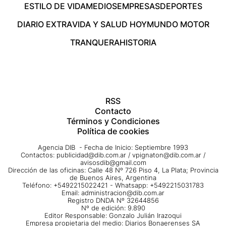
ESTILO DE VIDA
MEDIOS
EMPRESAS
DEPORTES
DIARIO EXTRA
VIDA Y SALUD HOY
MUNDO MOTOR
TRANQUERA
HISTORIA
RSS
Contacto
Términos y Condiciones
Política de cookies
Agencia DIB - Fecha de Inicio: Septiembre 1993
Contactos:
publicidad@dib.com.ar
/
vpignaton@dib.com.ar
/
avisosdib@gmail.com
Dirección de las oficinas: Calle 48 Nº 726 Piso 4, La Plata; Provincia
de Buenos Aires, Argentina
Teléfono: +5492215022421 - Whatsapp: +5492215031783
Email:
administracion@dib.com.ar
Registro DNDA Nº 32644856
Nº de edición: 9.890
Editor Responsable: Gonzalo Julián Irazoqui
Empresa propietaria del medio: Diarios Bonaerenses SA