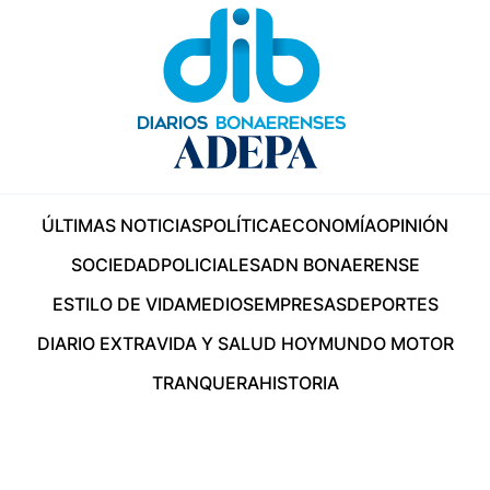
ÚLTIMAS NOTICIAS
POLÍTICA
ECONOMÍA
OPINIÓN
SOCIEDAD
POLICIALES
ADN BONAERENSE
ESTILO DE VIDA
MEDIOS
EMPRESAS
DEPORTES
DIARIO EXTRA
VIDA Y SALUD HOY
MUNDO MOTOR
TRANQUERA
HISTORIA