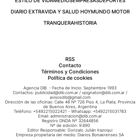
ESTILO DE VIDA
MEDIOS
EMPRESAS
DEPORTES
DIARIO EXTRA
VIDA Y SALUD HOY
MUNDO MOTOR
TRANQUERA
HISTORIA
RSS
Contacto
Términos y Condiciones
Política de cookies
Agencia DIB - Fecha de Inicio: Septiembre 1993
Contactos:
publicidad@dib.com.ar
/
vpignaton@dib.com.ar
/
avisosdib@gmail.com
Dirección de las oficinas: Calle 48 Nº 726 Piso 4, La Plata; Provincia
de Buenos Aires, Argentina
Teléfono: +5492215022421 - Whatsapp: +5492215031783
Email:
administracion@dib.com.ar
Registro DNDA Nº 32644856
Nº de edición: 9.890
Editor Responsable: Gonzalo Julián Irazoqui
Empresa propietaria del medio: Diarios Bonaerenses SA