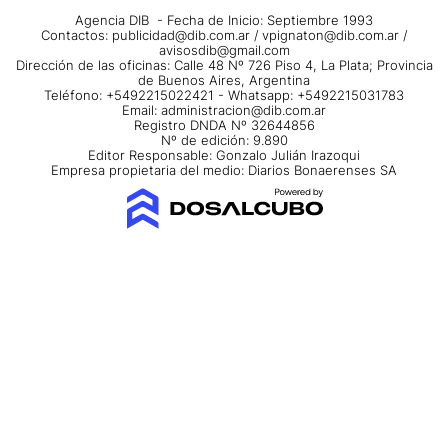
Agencia DIB - Fecha de Inicio: Septiembre 1993
Contactos:
publicidad@dib.com.ar
/
vpignaton@dib.com.ar
/
avisosdib@gmail.com
Dirección de las oficinas: Calle 48 Nº 726 Piso 4, La Plata; Provincia
de Buenos Aires, Argentina
Teléfono: +5492215022421 - Whatsapp: +5492215031783
Email:
administracion@dib.com.ar
Registro DNDA Nº 32644856
Nº de edición: 9.890
Editor Responsable: Gonzalo Julián Irazoqui
Empresa propietaria del medio: Diarios Bonaerenses SA