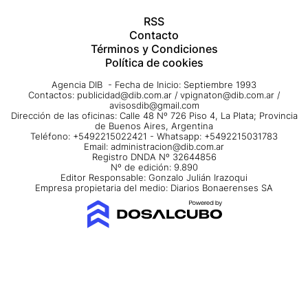
RSS
Contacto
Términos y Condiciones
Política de cookies
Agencia DIB - Fecha de Inicio: Septiembre 1993
Contactos:
publicidad@dib.com.ar
/
vpignaton@dib.com.ar
/
avisosdib@gmail.com
Dirección de las oficinas: Calle 48 Nº 726 Piso 4, La Plata; Provincia
de Buenos Aires, Argentina
Teléfono: +5492215022421 - Whatsapp: +5492215031783
Email:
administracion@dib.com.ar
Registro DNDA Nº 32644856
Nº de edición: 9.890
Editor Responsable: Gonzalo Julián Irazoqui
Empresa propietaria del medio: Diarios Bonaerenses SA