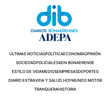
ÚLTIMAS NOTICIAS
POLÍTICA
ECONOMÍA
OPINIÓN
SOCIEDAD
POLICIALES
ADN BONAERENSE
ESTILO DE VIDA
MEDIOS
EMPRESAS
DEPORTES
DIARIO EXTRA
VIDA Y SALUD HOY
MUNDO MOTOR
TRANQUERA
HISTORIA