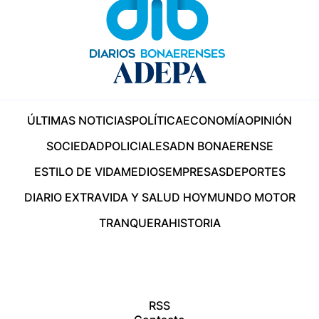
ÚLTIMAS NOTICIAS
POLÍTICA
ECONOMÍA
OPINIÓN
SOCIEDAD
POLICIALES
ADN BONAERENSE
ESTILO DE VIDA
MEDIOS
EMPRESAS
DEPORTES
DIARIO EXTRA
VIDA Y SALUD HOY
MUNDO MOTOR
TRANQUERA
HISTORIA
RSS