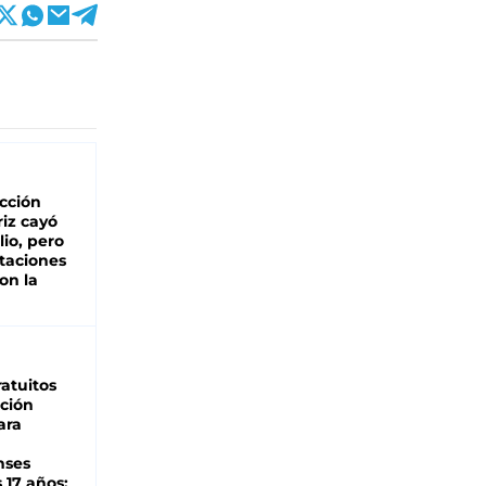
cción
iz cayó
lio, pero
rtaciones
on la
d
atuitos
ción
ara
nses
 17 años: