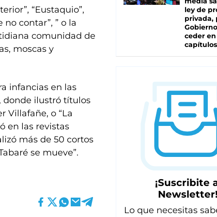
media sa
erior”, “Eustaquio”,
ley de p
privada, 
 no contar”, ” o la
Gobierno
cotidiana comunidad de
ceder en
capítulos
as, moscas y
ra infancias en las
 donde ilustró títulos
 Villafañe, o “La
 en las revistas
ealizó más de 50 cortos
Tabaré se mueve”.
¡Suscribite a
Newsletter
Lo que necesitas sab