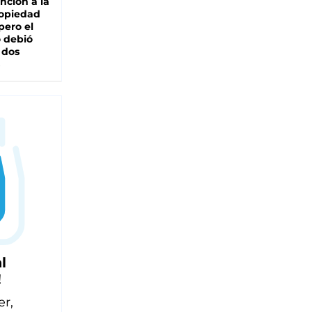
nción a la
ropiedad
pero el
 debió
 dos
l
!
er,