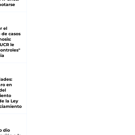
otarse
r el
 de casos
nosis:
 UCR le
ontroles"
ia
dades:
ro en
del
iento
de la Ley
ciamiento
o dio