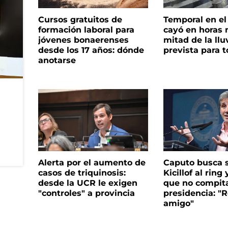
Cursos gratuitos de
Temporal en e
formación laboral para
cayó en horas 
jóvenes bonaerenses
mitad de la llu
desde los 17 años: dónde
prevista para 
anotarse
Alerta por el aumento de
Caputo busca s
casos de triquinosis:
Kicillof al ring 
desde la UCR le exigen
que no compita
"controles" a provincia
presidencia: "R
amigo"