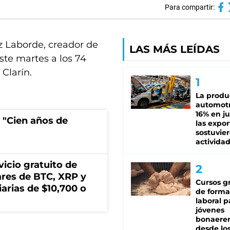
Para compartir:
z Laborde, creador de
LAS MÁS LEÍDAS
este martes a los 74
Clarín.
La produ
automotr
16% en ju
 "Cien años de
las expo
sostuvier
activida
icio gratuito de
lares de BTC, XRP y
Cursos gr
arias de $10,700 o
de forma
laboral p
jóvenes
bonaere
desde los