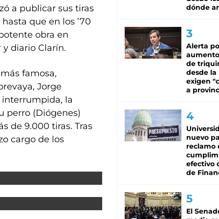
ó a publicar sus tiras
dónde an
 hasta que en los ’70
 potente obra en
Alerta po
y diario Clarín.
aumento
de triqui
a más famosa,
desde la
exigen "c
brevaya, Jorge
a provinc
interrumpida, la
su perro (Diógenes)
s de 9.000 tiras. Tras
Universi
nuevo pa
zo cargo de los
reclamo 
cumplim
efectivo 
de Finan
El Senad