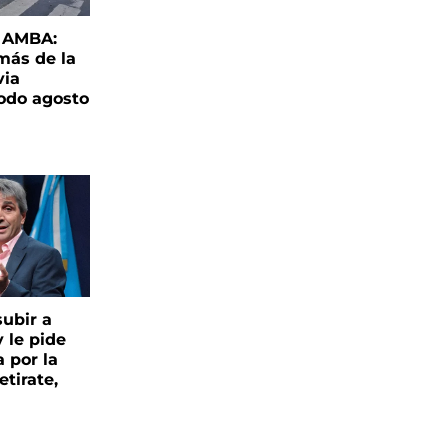
l AMBA:
más de la
via
todo agosto
ubir a
y le pide
 por la
etirate,