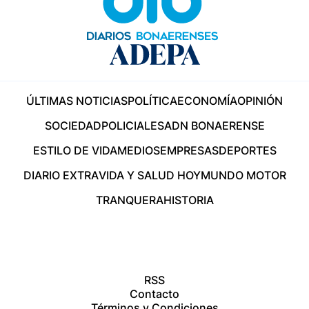
ÚLTIMAS NOTICIAS
POLÍTICA
ECONOMÍA
OPINIÓN
SOCIEDAD
POLICIALES
ADN BONAERENSE
ESTILO DE VIDA
MEDIOS
EMPRESAS
DEPORTES
DIARIO EXTRA
VIDA Y SALUD HOY
MUNDO MOTOR
TRANQUERA
HISTORIA
RSS
Contacto
Términos y Condiciones