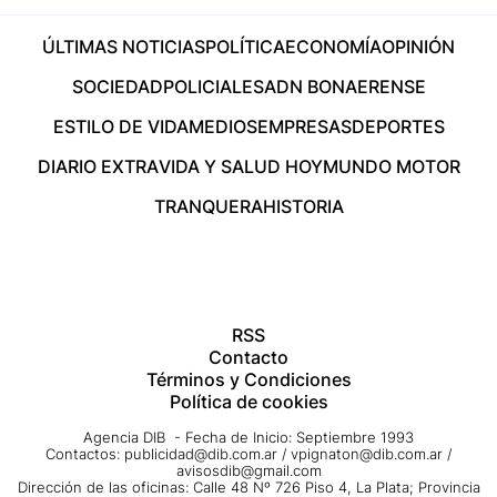
ÚLTIMAS NOTICIAS
POLÍTICA
ECONOMÍA
OPINIÓN
SOCIEDAD
POLICIALES
ADN BONAERENSE
ESTILO DE VIDA
MEDIOS
EMPRESAS
DEPORTES
DIARIO EXTRA
VIDA Y SALUD HOY
MUNDO MOTOR
TRANQUERA
HISTORIA
RSS
Contacto
Términos y Condiciones
Política de cookies
Agencia DIB - Fecha de Inicio: Septiembre 1993
Contactos:
publicidad@dib.com.ar
/
vpignaton@dib.com.ar
/
avisosdib@gmail.com
Dirección de las oficinas: Calle 48 Nº 726 Piso 4, La Plata; Provincia