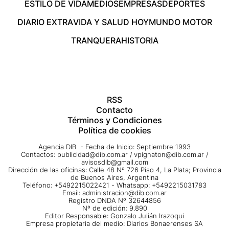
ESTILO DE VIDA
MEDIOS
EMPRESAS
DEPORTES
DIARIO EXTRA
VIDA Y SALUD HOY
MUNDO MOTOR
TRANQUERA
HISTORIA
RSS
Contacto
Términos y Condiciones
Política de cookies
Agencia DIB - Fecha de Inicio: Septiembre 1993
Contactos:
publicidad@dib.com.ar
/
vpignaton@dib.com.ar
/
avisosdib@gmail.com
Dirección de las oficinas: Calle 48 Nº 726 Piso 4, La Plata; Provincia
de Buenos Aires, Argentina
Teléfono: +5492215022421 - Whatsapp: +5492215031783
Email:
administracion@dib.com.ar
Registro DNDA Nº 32644856
Nº de edición: 9.890
Editor Responsable: Gonzalo Julián Irazoqui
Empresa propietaria del medio: Diarios Bonaerenses SA