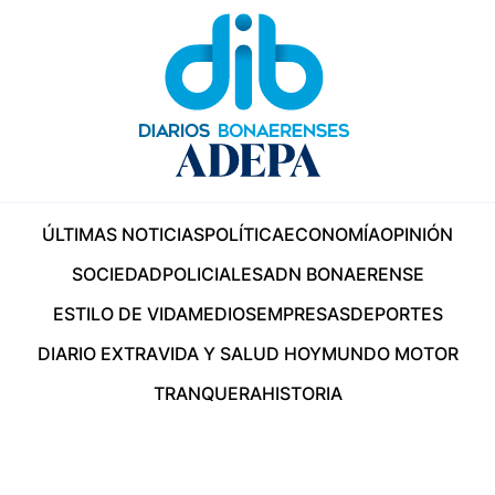
ÚLTIMAS NOTICIAS
POLÍTICA
ECONOMÍA
OPINIÓN
SOCIEDAD
POLICIALES
ADN BONAERENSE
ESTILO DE VIDA
MEDIOS
EMPRESAS
DEPORTES
DIARIO EXTRA
VIDA Y SALUD HOY
MUNDO MOTOR
TRANQUERA
HISTORIA