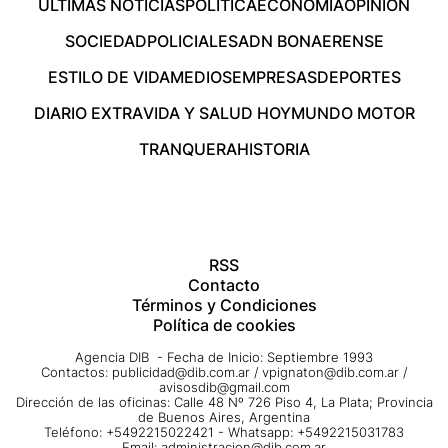
ÚLTIMAS NOTICIAS
POLÍTICA
ECONOMÍA
OPINIÓN
SOCIEDAD
POLICIALES
ADN BONAERENSE
ESTILO DE VIDA
MEDIOS
EMPRESAS
DEPORTES
DIARIO EXTRA
VIDA Y SALUD HOY
MUNDO MOTOR
TRANQUERA
HISTORIA
RSS
Contacto
Términos y Condiciones
Política de cookies
Agencia DIB - Fecha de Inicio: Septiembre 1993
Contactos:
publicidad@dib.com.ar
/
vpignaton@dib.com.ar
/
avisosdib@gmail.com
Dirección de las oficinas: Calle 48 Nº 726 Piso 4, La Plata; Provincia
de Buenos Aires, Argentina
Teléfono: +5492215022421 - Whatsapp: +5492215031783
Email:
administracion@dib.com.ar