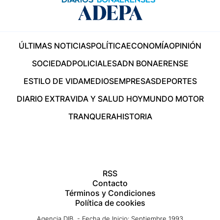
ÚLTIMAS NOTICIAS
POLÍTICA
ECONOMÍA
OPINIÓN
SOCIEDAD
POLICIALES
ADN BONAERENSE
ESTILO DE VIDA
MEDIOS
EMPRESAS
DEPORTES
DIARIO EXTRA
VIDA Y SALUD HOY
MUNDO MOTOR
TRANQUERA
HISTORIA
RSS
Contacto
Términos y Condiciones
Política de cookies
Agencia DIB - Fecha de Inicio: Septiembre 1993