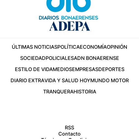
ÚLTIMAS NOTICIAS
POLÍTICA
ECONOMÍA
OPINIÓN
SOCIEDAD
POLICIALES
ADN BONAERENSE
ESTILO DE VIDA
MEDIOS
EMPRESAS
DEPORTES
DIARIO EXTRA
VIDA Y SALUD HOY
MUNDO MOTOR
TRANQUERA
HISTORIA
RSS
Contacto