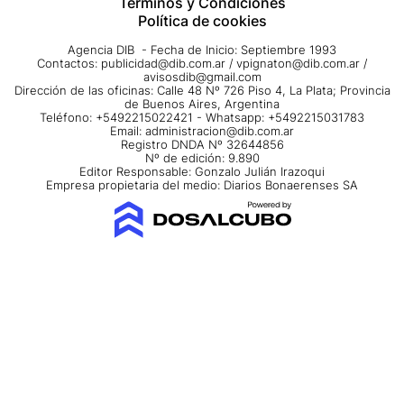
Términos y Condiciones
Política de cookies
Agencia DIB - Fecha de Inicio: Septiembre 1993
Contactos:
publicidad@dib.com.ar
/
vpignaton@dib.com.ar
/
avisosdib@gmail.com
Dirección de las oficinas: Calle 48 Nº 726 Piso 4, La Plata; Provincia
de Buenos Aires, Argentina
Teléfono: +5492215022421 - Whatsapp: +5492215031783
Email:
administracion@dib.com.ar
Registro DNDA Nº 32644856
Nº de edición: 9.890
Editor Responsable: Gonzalo Julián Irazoqui
Empresa propietaria del medio: Diarios Bonaerenses SA